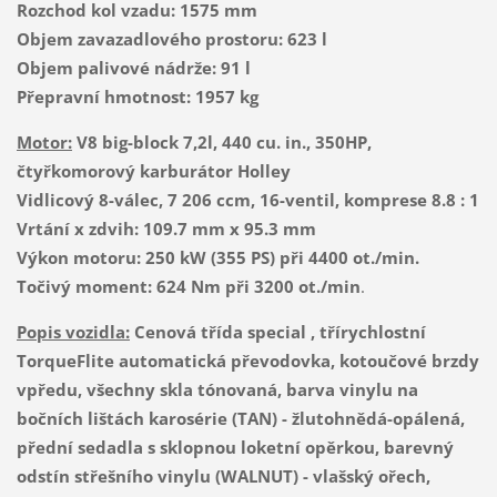
Rozchod kol vzadu: 1575 mm
Objem zavazadlového prostoru: 623 l
Objem palivové nádrže: 91 l
Přepravní hmotnost: 1957 kg
Motor:
V8 big-block 7,2l, 440 cu. in., 350HP,
čtyřkomorový karburátor Holley
Vidlicový 8-válec, 7 206 ccm, 16-ventil, komprese 8.8 : 1
Vrtání x zdvih: 109.7 mm x 95.3 mm
Výkon motoru: 250 kW (355 PS) při 4400 ot./min.
Točivý moment: 624 Nm při 3200 ot./min
.
Popis vozidla:
Cenová třída special , třírychlostní
TorqueFlite automatická převodovka, kotoučové brzdy
vpředu, všechny skla tónovaná, barva vinylu na
bočních lištách karosérie (TAN) - žlutohnědá-opálená,
přední sedadla s sklopnou loketní opěrkou, barevný
odstín střešního vinylu (WALNUT) - vlašský ořech,