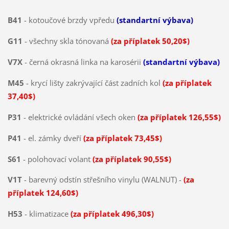
B41
- kotoučové brzdy vpředu
(standartní výbava)
G11
- všechny skla tónovaná
(za příplatek 50,20$)
V7X
- černá okrasná linka na karosérii
(standartní výbava)
M45
- krycí lišty zakrývající část zadních kol
(za příplatek
37,40$)
P31
- elektrické ovládání všech oken
(za příplatek 126,55$)
P41
- el. zámky dveří
(za příplatek 73,45$)
S61
- polohovací volant
(za příplatek 90,55$)
V1T
- barevný odstín střešního vinylu (WALNUT) -
(za
příplatek 124,60$)
H53
- klimatizace
(za příplatek 496,30$)