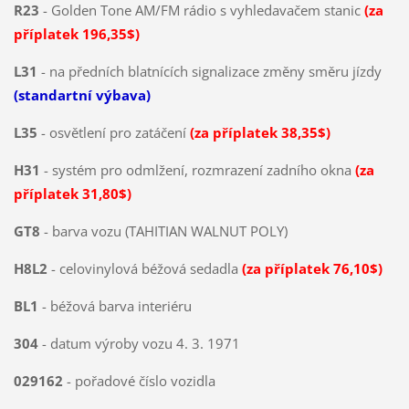
R23
- Golden Tone AM/FM rádio s vyhledavačem stanic
(za
příplatek 196,35$)
L31
- na předních blatnících signalizace změny směru jízdy
(standartní výbava)
L35
- osvětlení pro zatáčení
(za příplatek 38,35$)
H31
- systém pro odmlžení, rozmrazení zadního okna
(za
příplatek 31,80$)
GT8
- barva vozu (TAHITIAN WALNUT POLY)
H8L2
- celovinylová béžová sedadla
(za příplatek 76,10$)
BL1
- béžová barva interiéru
304
- datum výroby vozu 4. 3. 1971
029162
- pořadové číslo vozidla