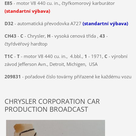
E85
- motor V8 440 cu. in., čtyřkomorový karburátor
(standartní výbava)
D32
- automatická převodovka A727
(standartní výbava)
CH43
-
C
- Chrysler,
H
- vysoká cenová třída ,
43
-
čtyřdvéřový hardtop
T1C
-
T
- motor V8 440 cu. in., 4.bbl.,
1
- 1971,
C
- výrobní
závod Jefferson Avn., Detroit, Michigen, USA
209831
- pořadové číslo továrny přiřazené ke každému vozu
CHRYSLER CORPORATION CAR
PRODUCTION BROADCAST