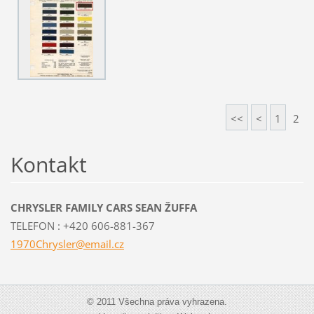
<<
<
1
2
Kontakt
CHRYSLER FAMILY CARS SEAN ŽUFFA
TELEFON : +420 606-881-367
1970Chry
sler@ema
il.cz
© 2011 Všechna práva vyhrazena.